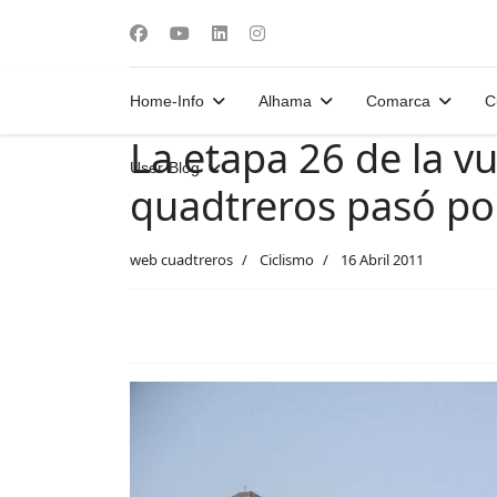
Home-Info
Alhama
Comarca
C
La etapa 26 de la v
User-Blog
quadtreros pasó p
web cuadtreros
Ciclismo
16 Abril 2011