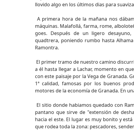
llovido algo en los últimos dias para suaviza
A primera hora de la mañana nos dábamo
máquinas. Malafollá, farma, rome, alboloteñ
goes. Después de un ligero desayuno, y
quadtrera, poniendo rumbo hasta Alhama
Ramontra.
El primer tramo de nuestro camino discurria
a él hasta llegar a Lachar, momento en qu
con este paisaje por la Vega de Granada. G
1ª calidad, famosas por los buenos prod
motores de la economía de Granada. En una 
El sitio donde habiamos quedado con Ramo
pantano que sirve de "extensión de desh
hacia el este. El lugar es muy bonito y es
que rodea toda la zona: pescadores, senderist