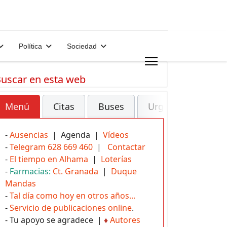
Política
Sociedad
uscar en esta web
Menú
Citas
Buses
Urgencias
-
Ausencias
| Agenda |
Vídeos
-
Telegram 628 669 460
|
Contactar
-
El tiempo en Alhama
|
Loterías
-
Farmacias:
Ct. Granada
|
Duque
Mandas
-
Tal día como hoy en otros años...
-
Servicio de publicaciones online
.
- Tu apoyo se agradece |
♦
Autores