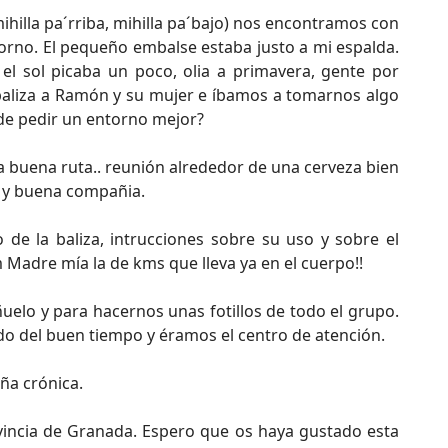
illa pa´rriba, mihilla pa´bajo) nos encontramos con
orno. El pequeño embalse estaba justo a mi espalda.
el sol picaba un poco, olia a primavera, gente por
a baliza a Ramón y su mujer e íbamos a tomarnos algo
ede pedir un entorno mejor?
buena ruta.. reunión alrededor de una cerveza bien
 y buena compañia.
e la baliza, intrucciones sobre su uso y sobre el
Madre mía la de kms que lleva ya en el cuerpo!!
elo y para hacernos unas fotillos de todo el grupo.
do del buen tiempo y éramos el centro de atención.
eña crónica.
la provincia de Granada. Espero que os haya gustado esta