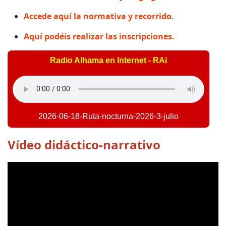
Accede aquí la normativa y recorrido
.
Aquí podéis realizar las inscripciones.
Radio Alhama en Internet - RAi
2026-06-18-Ruta-nocturna-2026-3-julio
Vídeo didáctico-narrativo