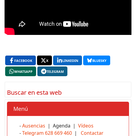
FACEBOOK
X
LINKEDIN
BLUESKY
WHATSAPP
TELEGRAM
Buscar en esta web
Menú
-
Ausencias
| Agenda |
Vídeos
-
Telegram 628 669 460
|
Contactar