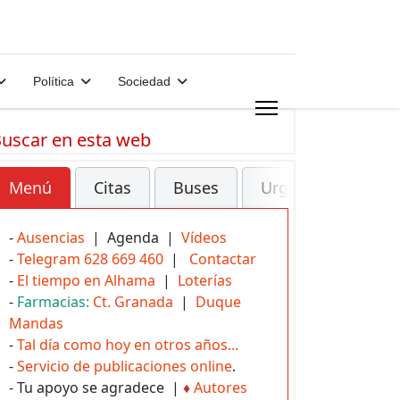
Política
Sociedad
uscar en esta web
Menú
Citas
Buses
Urgencias
-
Ausencias
| Agenda |
Vídeos
-
Telegram 628 669 460
|
Contactar
-
El tiempo en Alhama
|
Loterías
-
Farmacias:
Ct. Granada
|
Duque
Mandas
-
Tal día como hoy en otros años...
-
Servicio de publicaciones online
.
- Tu apoyo se agradece |
♦
Autores