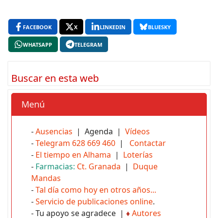
FACEBOOK
X
LINKEDIN
BLUESKY
WHATSAPP
TELEGRAM
Buscar en esta web
Menú
-
Ausencias
| Agenda |
Vídeos
-
Telegram 628 669 460
|
Contactar
-
El tiempo en Alhama
|
Loterías
-
Farmacias:
Ct. Granada
|
Duque
Mandas
-
Tal día como hoy en otros años...
-
Servicio de publicaciones online
.
- Tu apoyo se agradece |
♦
Autores