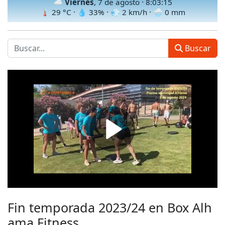
☁️
Viernes
, 7 de agosto ·
8:03:17
🌡
29
°C · 💧
33
% · 💨
2
km/h · 🌧
0
mm
Buscar
Fin temporada 2023/24 en Box Alh
ama Fitness