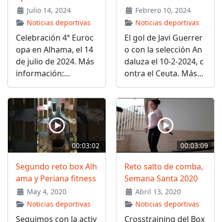
Julio 14, 2024
Febrero 10, 2024
Noticias deportivas
Noticias deportivas
Celebración 4ª Euroc
El gol de Javi Guerrer
opa en Alhama, el 14
o con la selección An
de julio de 2024. Más
daluza el 10-2-2024, c
información:...
ontra el Ceuta. Más...
00:03:02
00:03:09
Segundo reto box Alh
Reto salto de comba,
ama y Periana fitness
Semana Santa 2020
May 4, 2020
Abril 13, 2020
Noticias deportivas
Noticias deportivas
Seguimos con la activ
Crosstraining del Box