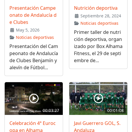
Presentación Campe
Nutrición deportiva
onato de Andalucía d
Septiembre 28, 2024
e Clubes
Noticias deportivas
May 5, 2026
Primer taller de nutri
Noticias deportivas
ción deportiva, organ
Presentación del Cam
izado por Box Alhama
peonato de Andalucía
Fitness, el 29 de septi
de Clubes Benjamín y
embre de...
alevín de Fútbol...
00:03:27
00:01:08
Celebración 4ª Euroc
Javi Guerrero GOL, S.
opa en Alhama
Andaluza