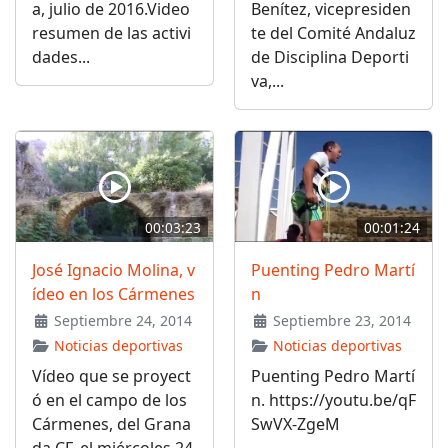
a, julio de 2016.Video
Benítez, vicepresiden
resumen de las activi
te del Comité Andaluz
dades...
de Disciplina Deporti
va,...
00:03:23
00:01:24
José Ignacio Molina, v
Puenting Pedro Martí
ídeo en los Cármenes
n
Septiembre 24, 2014
Septiembre 23, 2014
Noticias deportivas
Noticias deportivas
Vídeo que se proyect
Puenting Pedro Martí
ó en el campo de los
n. https://youtu.be/qF
Cármenes, del Grana
SwVX-ZgeM