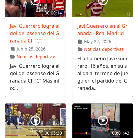
00:00:14
Javi Guerrero logra el
Javi Guerrero en el Gr
gol del ascenso del G
anada - Real Madrid
ranada CF “C”
May 22, 2026
Junio 25, 2026
Noticias deportivas
Noticias deportivas
El alhameño Javi Guer
Javi Guerrero logra el
rero, 16 años, en su s
gol del ascenso del G
alida al terreno de jue
ranada CF “C” Más inf
go en el partido del G
o:...
ranada...
00:05:30
00:01:43