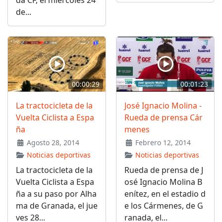
da CF, el miércoles 24
de...
00:00:29
00:01:23
La tractocicleta de la
José Ignacio Molina -
Vuelta Ciclista a Espa
Rueda de prensa Cár
ña
menes
Agosto 28, 2014
Febrero 12, 2014
Noticias deportivas
Noticias deportivas
La tractocicleta de la
Rueda de prensa de J
Vuelta Ciclista a Espa
osé Ignacio Molina B
ña a su paso por Alha
enítez, en el estadio d
ma de Granada, el jue
e los Cármenes, de G
ves 28...
ranada, el...