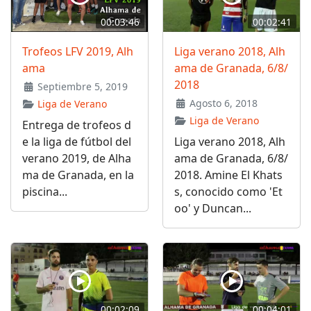
00:03:46
00:02:41
Trofeos LFV 2019, Alh
Liga verano 2018, Alh
ama
ama de Granada, 6/8/
2018
Septiembre 5, 2019
Agosto 6, 2018
Liga de Verano
Liga de Verano
Entrega de trofeos d
e la liga de fútbol del
Liga verano 2018, Alh
verano 2019, de Alha
ama de Granada, 6/8/
ma de Granada, en la
2018. Amine El Khats
piscina...
s, conocido como 'Et
oo' y Duncan...
00:02:09
00:04:01