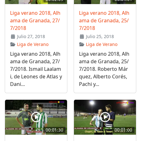
Liga verano 2018, Alh
Liga verano 2018, Alh
ama de Granada, 27/
ama de Granada, 25/
7/2018
7/2018
Julio 27, 2018
Julio 25, 2018
Liga de Verano
Liga de Verano
Liga verano 2018, Alh
Liga verano 2018, Alh
ama de Granada, 27/
ama de Granada, 25/
7/2018. Ismail Laalam
7/2018. Roberto Már
i, de Leones de Atlas y
quez, Alberto Corés,
Dani...
Pachi y...
00:01:30
00:01:00