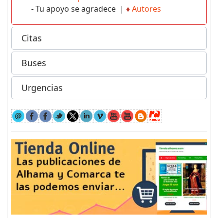
- Tu apoyo se agradece |
♦
Autores
Citas
Buses
Urgencias