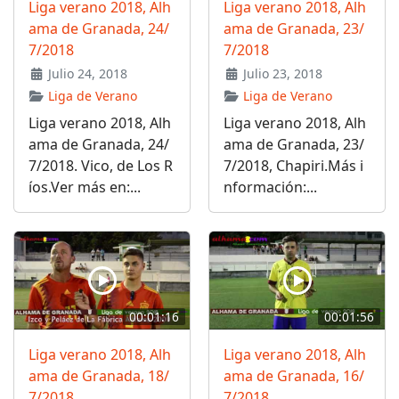
Liga verano 2018, Alh
Liga verano 2018, Alh
ama de Granada, 24/
ama de Granada, 23/
7/2018
7/2018
Julio 24, 2018
Julio 23, 2018
Liga de Verano
Liga de Verano
Liga verano 2018, Alh
Liga verano 2018, Alh
ama de Granada, 24/
ama de Granada, 23/
7/2018. Vico, de Los R
7/2018, Chapiri.Más i
íos.Ver más en:...
nformación:...
00:01:16
00:01:56
Liga verano 2018, Alh
Liga verano 2018, Alh
ama de Granada, 18/
ama de Granada, 16/
7/2018
7/2018