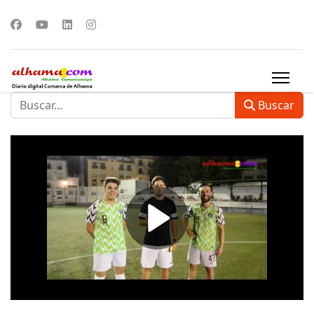
Buscar