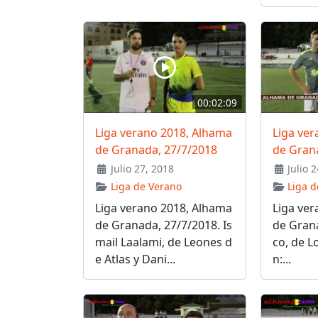
00:02:09
Liga verano 2018, Alhama
Liga ve
de Granada, 27/7/2018
de Gran
Julio 27, 2018
Julio 2
Liga de Verano
Liga 
Liga verano 2018, Alhama
Liga ve
de Granada, 27/7/2018. Is
de Grana
mail Laalami, de Leones d
co, de L
e Atlas y Dani...
n:...