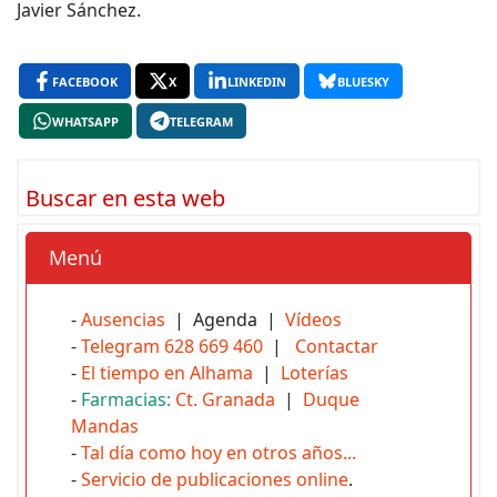
Javier Sánchez.
FACEBOOK
X
LINKEDIN
BLUESKY
WHATSAPP
TELEGRAM
Buscar en esta web
Menú
-
Ausencias
| Agenda |
Vídeos
-
Telegram 628 669 460
|
Contactar
-
El tiempo en Alhama
|
Loterías
-
Farmacias:
Ct. Granada
|
Duque
Mandas
-
Tal día como hoy en otros años...
-
Servicio de publicaciones online
.