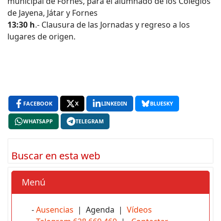
municipal de Fornes, para el alumnado de los Colegios
de Jayena, Játar y Fornes
13:30 h
.- Clausura de las Jornadas y regreso a los
lugares de origen.
FACEBOOK
X
LINKEDIN
BLUESKY
WHATSAPP
TELEGRAM
Buscar en esta web
Menú
-
Ausencias
| Agenda |
Vídeos