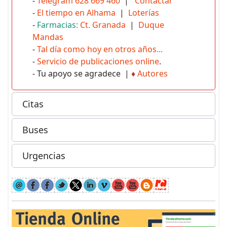
-
Telegram 628 669 460
|
Contactar
-
El tiempo en Alhama
|
Loterías
-
Farmacias:
Ct. Granada
|
Duque
Mandas
-
Tal día como hoy en otros años...
-
Servicio de publicaciones online
.
- Tu apoyo se agradece |
♦
Autores
Citas
Buses
Urgencias