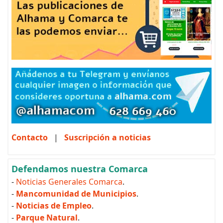
Contacto
|
Suscripción a noticias
Defendamos nuestra Comarca
-
Noticias Generales Comarca
.
-
Mancomunidad de Municipios
.
-
Noticias de Empleo
.
-
Parque Natural
.