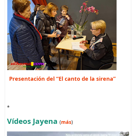
Presentación del “El canto de la sirena”
*
Vídeos Jayena
(
más
)