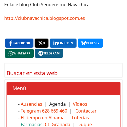
Enlace blog Club Senderismo Navachica:
http://clubnavachica.blogspot.com.es
FACEBOOK
X
LINKEDIN
BLUESKY
WHATSAPP
TELEGRAM
Buscar en esta web
Menú
-
Ausencias
| Agenda |
Vídeos
-
Telegram 628 669 460
|
Contactar
-
El tiempo en Alhama
|
Loterías
-
Farmacias:
Ct. Granada
|
Duque