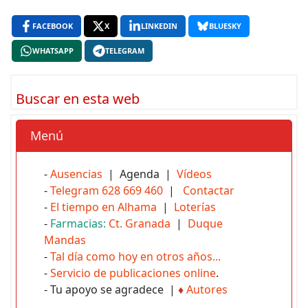
FACEBOOK
X
LINKEDIN
BLUESKY
WHATSAPP
TELEGRAM
Buscar en esta web
Menú
-
Ausencias
| Agenda |
Vídeos
-
Telegram 628 669 460
|
Contactar
-
El tiempo en Alhama
|
Loterías
-
Farmacias:
Ct. Granada
|
Duque
Mandas
-
Tal día como hoy en otros años...
-
Servicio de publicaciones online
.
- Tu apoyo se agradece |
♦
Autores