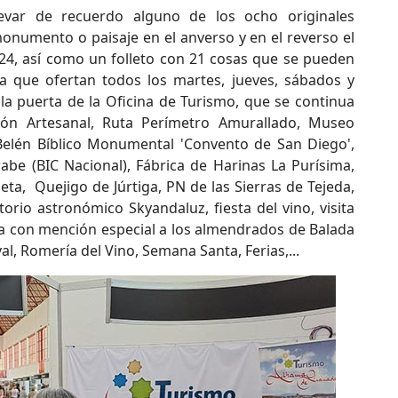
evar de recuerdo alguno de los ocho originales
numento o paisaje en el anverso y en el reverso el
024, así como un folleto con 21 cosas que se pueden
ta que ofertan todos los martes, jueves, sábados y
la puerta de la Oficina de Turismo, que se continua
ción Artesanal, Ruta Perímetro Amurallado, Museo
 Belén Bíblico Monumental 'Convento de San Diego',
abe (BIC Nacional), Fábrica de Harinas La Purísima,
ta, Quejigo de Júrtiga, PN de las Sierras de Tejeda,
orio astronómico Skyandaluz, fiesta del vino, visita
a con mención especial a los almendrados de Balada
al, Romería del Vino, Semana Santa, Ferias,...