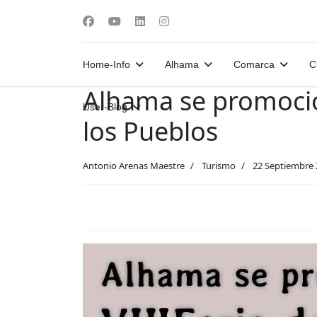
Home-Info
Alhama
Comarca
C
Alhama se promocion
User-Blog
los Pueblos
Antonio Arenas Maestre
Turismo
22 Septiembre 