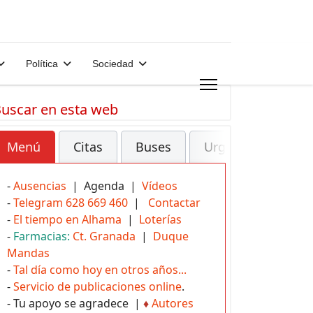
Política
Sociedad
uscar en esta web
Menú
Citas
Buses
Urgencias
-
Ausencias
| Agenda |
Vídeos
-
Telegram 628 669 460
|
Contactar
-
El tiempo en Alhama
|
Loterías
-
Farmacias:
Ct. Granada
|
Duque
Mandas
-
Tal día como hoy en otros años...
-
Servicio de publicaciones online
.
- Tu apoyo se agradece |
♦
Autores