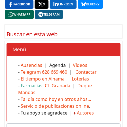
FACEBOOK
X
LINKEDIN
BLUESKY
WHATSAPP
TELEGRAM
Buscar en esta web
Menú
-
Ausencias
| Agenda |
Vídeos
-
Telegram 628 669 460
|
Contactar
-
El tiempo en Alhama
|
Loterías
-
Farmacias:
Ct. Granada
|
Duque
Mandas
-
Tal día como hoy en otros años...
-
Servicio de publicaciones online
.
- Tu apoyo se agradece |
♦
Autores