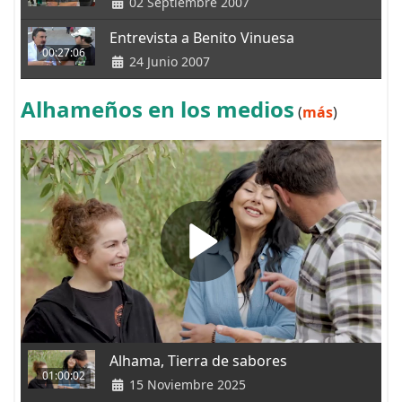
02 Septiembre 2007
Entrevista a Benito Vinuesa
00:27:06
24 Junio 2007
Alhameños en los medios
(
más
)
Alhama, Tierra de sabores
01:00:02
15 Noviembre 2025