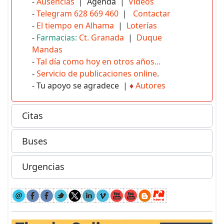
-
Ausencias
| Agenda |
Vídeos
-
Telegram 628 669 460
|
Contactar
-
El tiempo en Alhama
|
Loterías
-
Farmacias:
Ct. Granada
|
Duque
Mandas
-
Tal día como hoy en otros años...
-
Servicio de publicaciones online
.
- Tu apoyo se agradece |
♦
Autores
Citas
Buses
Urgencias