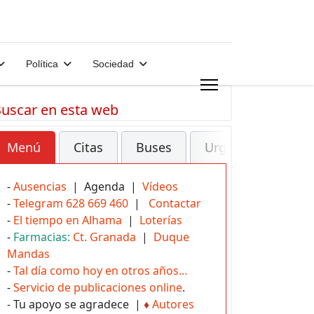
Política
Sociedad
uscar en esta web
Menú
Citas
Buses
Urgencias
-
Ausencias
| Agenda |
Vídeos
-
Telegram 628 669 460
|
Contactar
-
El tiempo en Alhama
|
Loterías
-
Farmacias:
Ct. Granada
|
Duque
Mandas
-
Tal día como hoy en otros años...
-
Servicio de publicaciones online
.
- Tu apoyo se agradece |
♦
Autores