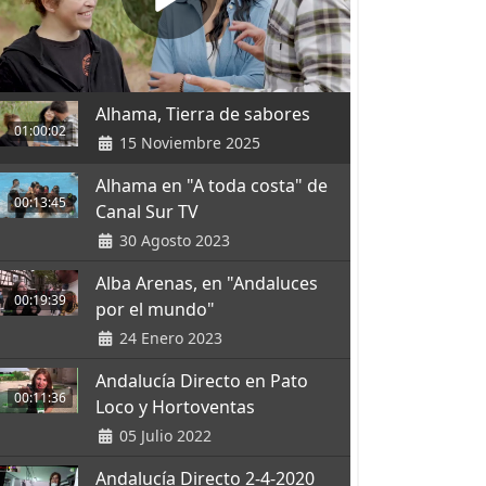
Alhama, Tierra de sabores
01:00:02
15 Noviembre 2025
Alhama en "A toda costa" de
00:13:45
Canal Sur TV
30 Agosto 2023
Alba Arenas, en "Andaluces
00:19:39
por el mundo"
24 Enero 2023
Andalucía Directo en Pato
00:11:36
Loco y Hortoventas
05 Julio 2022
Andalucía Directo 2-4-2020