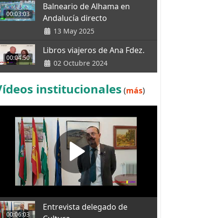
Balneario de Alhama en
00:03:03
Andalucía directo
13 May 2025
Libros viajeros de Ana Fdez.
00:04:50
02 Octubre 2024
Vídeos institucionales
(
más
)
Entrevista delegado de
00:06:03