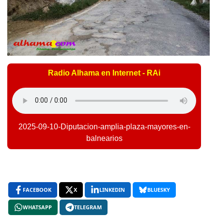
Radio Alhama en Internet - RAi
2025-09-10-Diputacion-amplia-plaza-mayores-en-
balnearios
FACEBOOK
X
LINKEDIN
BLUESKY
WHATSAPP
TELEGRAM