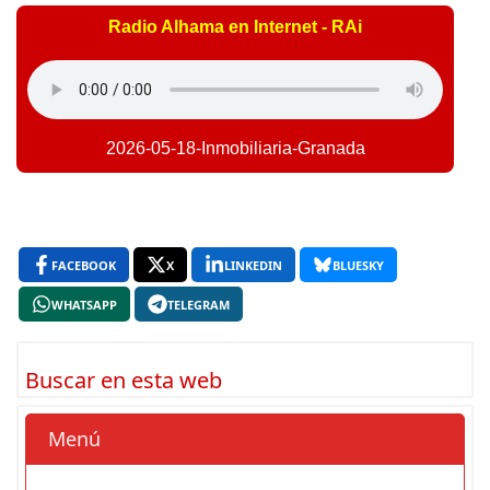
Radio Alhama en Internet - RAi
2026-05-18-Inmobiliaria-Granada
FACEBOOK
X
LINKEDIN
BLUESKY
WHATSAPP
TELEGRAM
Buscar en esta web
Menú