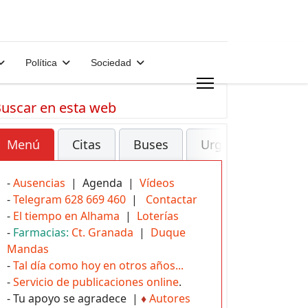
Política
Sociedad
uscar en esta web
Menú
Citas
Buses
Urgencias
-
Ausencias
| Agenda |
Vídeos
-
Telegram 628 669 460
|
Contactar
-
El tiempo en Alhama
|
Loterías
-
Farmacias:
Ct. Granada
|
Duque
Mandas
-
Tal día como hoy en otros años...
-
Servicio de publicaciones online
.
- Tu apoyo se agradece |
♦
Autores