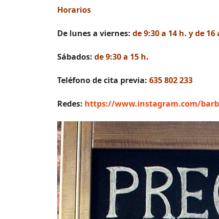
Horarios
De lunes a viernes:
de 9:30 a 14 h. y de 16 
Sábados:
de 9:30 a 15 h
.
Teléfono de cita previa:
635 802 233
Redes:
https://www.instagram.com/barb