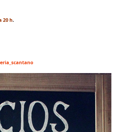
a 20 h
.
eria_scantano