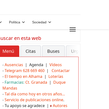
Política
Sociedad
uscar en esta web
Menú
Citas
Buses
Urgencias
-
Ausencias
| Agenda |
Vídeos
-
Telegram 628 669 460
|
Contactar
-
El tiempo en Alhama
|
Loterías
-
Farmacias:
Ct. Granada
|
Duque
Mandas
-
Tal día como hoy en otros años...
-
Servicio de publicaciones online
.
- Tu apoyo se agradece |
♦
Autores