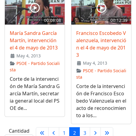
00:08:08
00:12:39
María Sandra García
Francisco Escobedo V
Martín, intervención
alenzuela, intervenció
el 4 de mayo de 2013
n el 4 de mayo de 201
3
May 4, 2013
May 4, 2013
PSOE - Partido Sociali
sta
PSOE - Partido Sociali
sta
Corte de la intervenci
ón de María Sandra G
Corte de la intervenci
arcía Martín, secretar
ón de Francisco Esco
ia general local del PS
bedo Valenzuela en el
OE de...
acto de reconocimien
to a los...
Cantidad
1
2
3