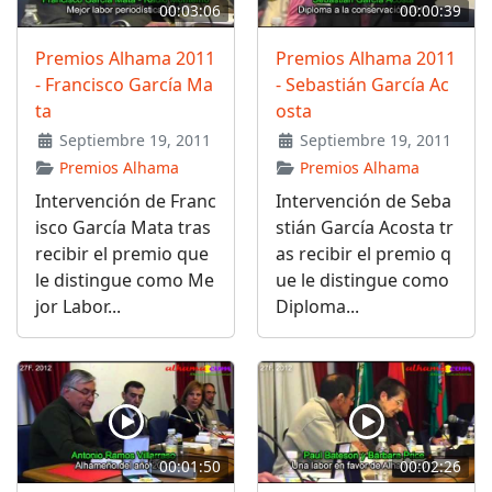
00:03:06
00:00:39
Premios Alhama 2011
Premios Alhama 2011
- Francisco García Ma
- Sebastián García Ac
ta
osta
Septiembre 19, 2011
Septiembre 19, 2011
Premios Alhama
Premios Alhama
Intervención de Franc
Intervención de Seba
isco García Mata tras
stián García Acosta tr
recibir el premio que
as recibir el premio q
le distingue como Me
ue le distingue como
jor Labor...
Diploma...
00:01:50
00:02:26