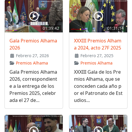
01:39:42
01:31:14
Gala Premios Alhama
XXXIII Premios Alham
2026
a 2024, acto 27F 2025
Febrero 27, 2026
Febrero 27, 2025
Premios Alhama
Premios Alhama
Gala Premios Alhama
XXXIII Gala de los Pre
2026, correspondient
mios Alhama, que se
e a la entrega de los
conceden cada año p
Premios 2025, celebr
or el Patronato de Est
ada el 27 de...
udios...