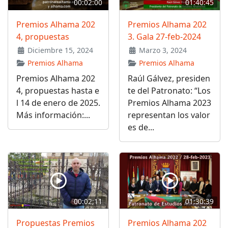
00:02:00
01:40:45
Premios Alhama 202
Premios Alhama 202
4, propuestas
3. Gala 27-feb-2024
Diciembre 15, 2024
Marzo 3, 2024
Premios Alhama
Premios Alhama
Premios Alhama 202
Raúl Gálvez, presiden
4, propuestas hasta e
te del Patronato: “Los
l 14 de enero de 2025.
Premios Alhama 2023
Más información:...
representan los valor
es de...
00:02;11
01:30:39
Propuestas Premios
Premios Alhama 202