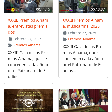
00:11:15
00:13:37
XXXIII Premios Alham
XXXIII Premios Alham
a, entrevistas premia
a, música final 2025
dos
Febrero 27, 2025
Febrero 27, 2025
Premios Alhama
Premios Alhama
XXXIII Gala de los Pre
XXXIII Gala de los Pre
mios Alhama, que se
mios Alhama, que se
conceden cada año p
conceden cada año p
or el Patronato de Est
or el Patronato de Est
udios...
udios...