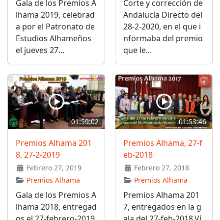
Gala de los Premios A
Corte y corrección de
lhama 2019, celebrad
Andalucía Directo del
a por el Patronato de
28-2-2020, en el que i
Estudios Alhameños
nformaba del premio
el jueves 27...
que le...
01:59:02
01:53:46
Premios Alhama 201
Premios Alhama, 27-f
8, 27-2-2019
eb-2018
Febrero 27, 2019
Febrero 27, 2018
Premios Alhama
Premios Alhama
Gala de los Premios A
Premios Alhama 201
lhama 2018, entregad
7, entregados en la g
os el 27-febrero-2019,
ala del 27-feb-2018.Ví