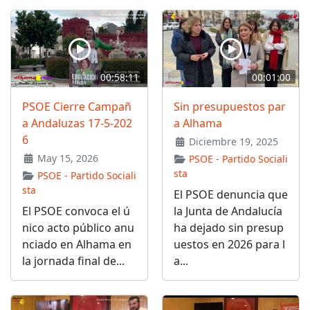
00:58:11
00:01:00
PSOE Cierre Campañ
Sin presupuestos par
a Andaluzas 17-5-202
a Alhama
6
Diciembre 19, 2025
May 15, 2026
PSOE - Partido Sociali
sta
PSOE - Partido Sociali
sta
El PSOE denuncia que
El PSOE convoca el ú
la Junta de Andalucía
nico acto público anu
ha dejado sin presup
nciado en Alhama en
uestos en 2026 para l
la jornada final de...
a...