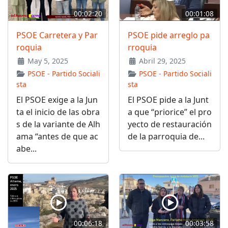
00:02:20
00:01:08
PSOE Carretera y Par
PSOE pide arreglo pa
roquia
rroquia
May 5, 2025
Abril 29, 2025
PSOE - Partido Sociali
PSOE - Partido Sociali
sta
sta
El PSOE exige a la Jun
El PSOE pide a la Junt
ta el inicio de las obra
a que “priorice” el pro
s de la variante de Alh
yecto de restauración
ama “antes de que ac
de la parroquia de...
abe...
00:06:18
00:03:58