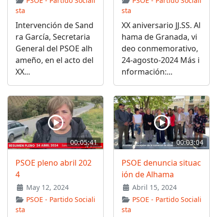
PSOE - Partido Sociali
PSOE - Partido Sociali
sta
sta
Intervención de Sand
XX aniversario JJ.SS. Al
ra García, Secretaria
hama de Granada, vi
General del PSOE alh
deo conmemorativo,
ameño, en el acto del
24-agosto-2024 Más i
XX...
nformación:...
00:05:41
00:03:04
PSOE pleno abril 202
PSOE denuncia situac
4
ión de Alhama
May 12, 2024
Abril 15, 2024
PSOE - Partido Sociali
PSOE - Partido Sociali
sta
sta