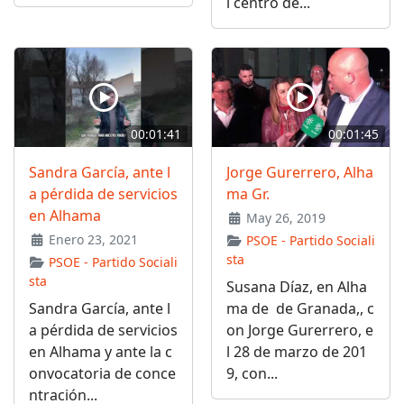
l centro de...
00:01:41
00:01:45
Sandra García, ante l
Jorge Gurerrero, Alha
a pérdida de servicios
ma Gr.
en Alhama
May 26, 2019
Enero 23, 2021
PSOE - Partido Sociali
sta
PSOE - Partido Sociali
sta
Susana Díaz, en Alha
Sandra García, ante l
ma de de Granada,, c
a pérdida de servicios
on Jorge Gurerrero, e
en Alhama y ante la c
l 28 de marzo de 201
onvocatoria de conce
9, con...
ntración...