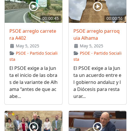
00:00:45
00:00:56
PSOE arreglo carrete
PSOE arreglo parroq
ra A402
uia Alhama
May 5, 2025
May 5, 2025
PSOE - Partido Sociali
PSOE - Partido Sociali
sta
sta
El PSOE exige a la Jun
El PSOE exige a la Jun
ta el inicio de las obra
ta un acuerdo entre e
s de la variante de Alh
l gobierno andaluz y l
ama “antes de que ac
a Diócesis para resta
abe...
urar...