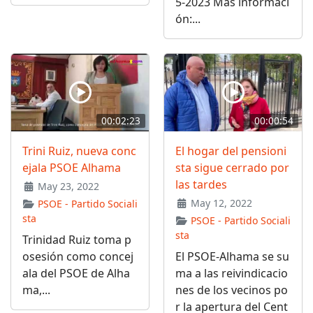
5-2023 Más informaci
ón:...
00:02:23
00:00:54
Trini Ruiz, nueva conc
El hogar del pensioni
ejala PSOE Alhama
sta sigue cerrado por
las tardes
May 23, 2022
May 12, 2022
PSOE - Partido Sociali
sta
PSOE - Partido Sociali
sta
Trinidad Ruiz toma p
osesión como concej
El PSOE-Alhama se su
ala del PSOE de Alha
ma a las reivindicacio
ma,...
nes de los vecinos po
r la apertura del Cent