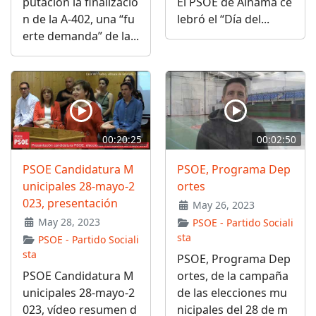
putación la finalizació
El PSOE de Alhama ce
n de la A-402, una “fu
lebró el “Día del...
erte demanda” de la...
00:20:25
00:02:50
PSOE Candidatura M
PSOE, Programa Dep
unicipales 28-mayo-2
ortes
023, presentación
May 26, 2023
May 28, 2023
PSOE - Partido Sociali
sta
PSOE - Partido Sociali
sta
PSOE, Programa Dep
PSOE Candidatura M
ortes, de la campaña
unicipales 28-mayo-2
de las elecciones mu
023, vídeo resumen d
nicipales del 28 de m