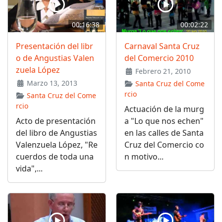
00:16:38
00:02:22
Presentación del libr
Carnaval Santa Cruz
o de Angustias Valen
del Comercio 2010
zuela López
Febrero 21, 2010
Marzo 13, 2013
Santa Cruz del Come
rcio
Santa Cruz del Come
rcio
Actuación de la murg
Acto de presentación
a "Lo que nos echen"
del libro de Angustias
en las calles de Santa
Valenzuela López, "Re
Cruz del Comercio co
cuerdos de toda una
n motivo...
vida",...