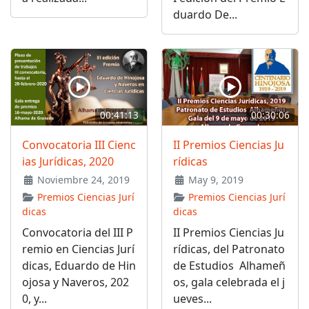
duardo De...
00:41:13
00:30:06
Convocatoria III Cienc
II Premios Ciencias Ju
ias Jurídicas, 2020
rídicas
Noviembre 24, 2019
May 9, 2019
Premios Ciencias Jurí
Premios Ciencias Jurí
dicas
dicas
Convocatoria del III P
II Premios Ciencias Ju
remio en Ciencias Jurí
rídicas, del Patronato
dicas, Eduardo de Hin
de Estudios Alhameñ
ojosa y Naveros, 202
os, gala celebrada el j
0, y...
ueves...