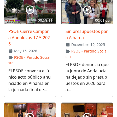
00:58:11
00:01:00
PSOE Cierre Campañ
Sin presupuestos par
a Andaluzas 17-5-202
a Alhama
6
Diciembre 19, 2025
May 15, 2026
PSOE - Partido Sociali
sta
PSOE - Partido Sociali
sta
El PSOE denuncia que
El PSOE convoca el ú
la Junta de Andalucía
nico acto público anu
ha dejado sin presup
nciado en Alhama en
uestos en 2026 para l
la jornada final de...
a...