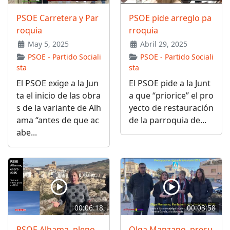
PSOE Carretera y Par
PSOE pide arreglo pa
roquia
rroquia
May 5, 2025
Abril 29, 2025
PSOE - Partido Sociali
PSOE - Partido Sociali
sta
sta
El PSOE exige a la Jun
El PSOE pide a la Junt
ta el inicio de las obra
a que “priorice” el pro
s de la variante de Alh
yecto de restauración
ama “antes de que ac
de la parroquia de...
abe...
00:06:18
00:03:58
PSOE Alhama, pleno
Olga Manzano, presu