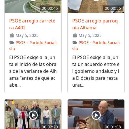
00:00:45
00:00:56
PSOE arreglo carrete
PSOE arreglo parroq
ra A402
uia Alhama
May 5, 2025
May 5, 2025
PSOE - Partido Sociali
PSOE - Partido Sociali
sta
sta
El PSOE exige a la Jun
El PSOE exige a la Jun
ta el inicio de las obra
ta un acuerdo entre e
s de la variante de Alh
l gobierno andaluz y l
ama “antes de que ac
a Diócesis para resta
abe...
urar...
00:02:20
00:01:08