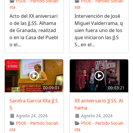
PSOE - Partido Sociali
PSOE - Partido Sociali
sta
sta
Acto del XX aniversari
Intervención de José
o de las JJ.SS. Alhama
Miguel Valderrama, q
de Granada, realizad
uien fuera uno de los
o en la Casa del Puebl
que iniciaron las JJ.S
o el...
S., en el...
00:09:01
00:03:21
Sandra García XXa JJ.S
XX aniversario JJ.SS. Al
S.
hama
Agosto 24, 2024
Agosto 24, 2024
PSOE - Partido Sociali
PSOE - Partido Sociali
sta
sta