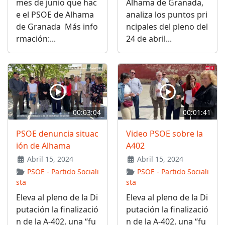
mes de junio que hac
Alhama de Granada,
e el PSOE de Alhama
analiza los puntos pri
de Granada Más info
ncipales del pleno del
rmación:...
24 de abril...
00:03:04
00:01:41
PSOE denuncia situac
Video PSOE sobre la
ión de Alhama
A402
Abril 15, 2024
Abril 15, 2024
PSOE - Partido Sociali
PSOE - Partido Sociali
sta
sta
Eleva al pleno de la Di
Eleva al pleno de la Di
putación la finalizació
putación la finalizació
n de la A-402, una “fu
n de la A-402, una “fu