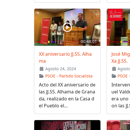
00:48:01
XX aniversario JJ.SS. Alha
José Mi
ma
Xa JJ.SS.
Agosto 24, 2024
Agosto
PSOE - Partido Socialista
PSOE -
Acto del XX aniversario de
Interven
las JJ.SS. Alhama de Grana
uel Vald
da, realizado en la Casa d
era uno 
el Pueblo el...
on las JJ.