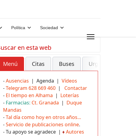
Política
Sociedad
uscar en esta web
Menú
Citas
Buses
Urgencias
-
Ausencias
| Agenda |
Vídeos
-
Telegram 628 669 460
|
Contactar
-
El tiempo en Alhama
|
Loterías
-
Farmacias:
Ct. Granada
|
Duque
Mandas
-
Tal día como hoy en otros años...
-
Servicio de publicaciones online
.
- Tu apoyo se agradece |
♦
Autores