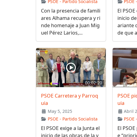
PSOE - Partido Socialista
PSOE -
Con la presencia de famili
El PSOE e
ares Alhama recupera y ri
inicio de
nde homenaje a Juan Mig
ariante 
uel Pérez Larios,...
de que a
00:02:20
PSOE Carretera y Parroq
PSOE pi
uia
uia
May 5, 2025
Abril 
PSOE - Partido Socialista
PSOE -
El PSOE exige a la Junta el
El PSOE 
inicio de las obras de la v
e “prior