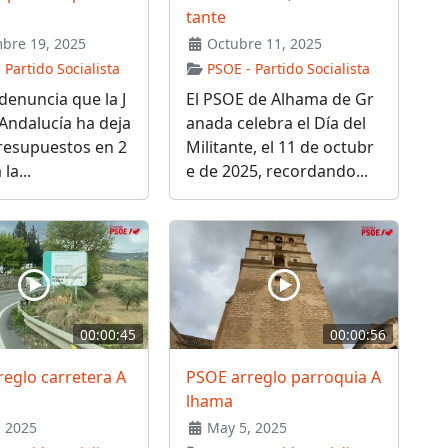
tante
bre 19, 2025
Octubre 11, 2025
 Partido Socialista
PSOE - Partido Socialista
denuncia que la J
El PSOE de Alhama de Gr
Andalucía ha deja
anada celebra el Día del
resupuestos en 2
Militante, el 11 de octubr
la...
e de 2025, recordando...
00:00:45
00:00:56
eglo carretera A
PSOE arreglo parroquia A
lhama
 2025
May 5, 2025