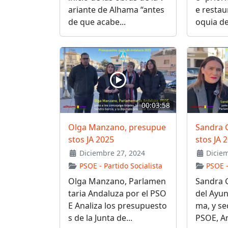
ariante de Alhama “antes
e restau
de que acabe...
oquia de.
00:03:58
Olga Manzano, presupue
Sandra 
stos JA 2025
stos JA 
Diciembre 27, 2024
Diciem
PSOE - Partido Socialista
PSOE -
Olga Manzano, Parlamen
Sandra G
taria Andaluza por el PSO
del Ayu
E Analiza los presupuesto
ma, y se
s de la Junta de...
PSOE, Ana