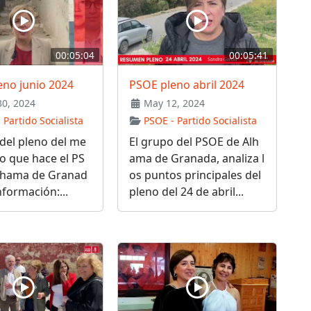
00:05:04
00:05:41
eno junio 2024
PSOE pleno abril 2024
30, 2024
May 12, 2024
 Partido Socialista
PSOE - Partido Socialista
del pleno del me
El grupo del PSOE de Alh
io que hace el PS
ama de Granada, analiza l
lhama de Granad
os puntos principales del
formación:...
pleno del 24 de abril...