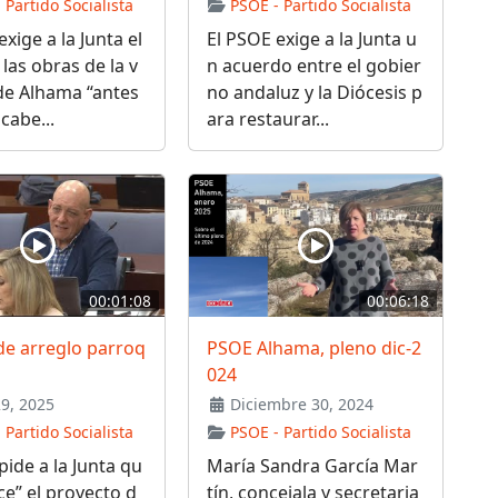
 Partido Socialista
PSOE - Partido Socialista
xige a la Junta el
El PSOE exige a la Junta u
 las obras de la v
n acuerdo entre el gobier
de Alhama “antes
no andaluz y la Diócesis p
cabe...
ara restaurar...
00:01:08
00:06:18
de arreglo parroq
PSOE Alhama, pleno dic-2
024
29, 2025
Diciembre 30, 2024
 Partido Socialista
PSOE - Partido Socialista
pide a la Junta qu
María Sandra García Mar
ice” el proyecto d
tín, concejala y secretaria