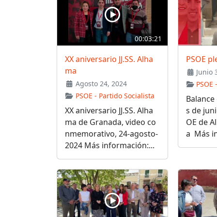
00:03:21
XX aniversario JJ.SS. Alha
PSOE pl
ma
Junio 
Agosto 24, 2024
PSOE -
PSOE - Partido Socialista
Balance 
XX aniversario JJ.SS. Alha
s de jun
ma de Granada, video co
OE de A
nmemorativo, 24-agosto-
a Más in
2024 Más información:...