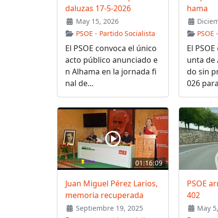
daluzas 17-5-2026
hama
May 15, 2026
Diciem
PSOE - Partido Socialista
PSOE -
El PSOE convoca el único
El PSOE 
acto público anunciado e
unta de 
n Alhama en la jornada fi
do sin p
nal de...
026 para 
01:16:09
Juan Miguel Pérez Larios,
PSOE arr
memoria recuperada
402
Septiembre 19, 2025
May 5,