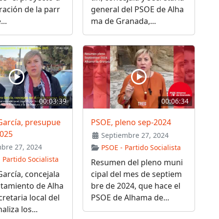
ración de la parr
general del PSOE de Alha
..
ma de Granada,...
00:03:39
00:06:34
García, presupue
PSOE, pleno sep-2024
2025
Septiembre 27, 2024
bre 27, 2024
PSOE - Partido Socialista
 Partido Socialista
Resumen del pleno muni
arcía, concejala
cipal del mes de septiem
ntamiento de Alha
bre de 2024, que hace el
cretaria local del
PSOE de Alhama de...
liza los...