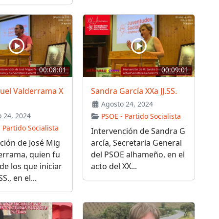
00:08:01
00:09:01
guel Valderrama X
Sandra García XXa JJ.SS.
Agosto 24, 2024
 24, 2024
PSOE - Partido Socialista
 Partido Socialista
Intervención de Sandra G
ción de José Mig
arcía, Secretaria General
errama, quien fu
del PSOE alhameño, en el
de los que iniciar
acto del XX...
SS., en el...