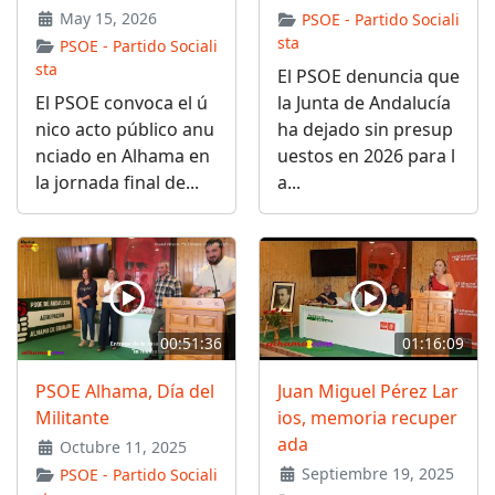
May 15, 2026
PSOE - Partido Sociali
sta
PSOE - Partido Sociali
sta
El PSOE denuncia que
El PSOE convoca el ú
la Junta de Andalucía
nico acto público anu
ha dejado sin presup
nciado en Alhama en
uestos en 2026 para l
la jornada final de...
a...
00:51:36
01:16:09
PSOE Alhama, Día del
Juan Miguel Pérez Lar
Militante
ios, memoria recuper
ada
Octubre 11, 2025
Septiembre 19, 2025
PSOE - Partido Sociali