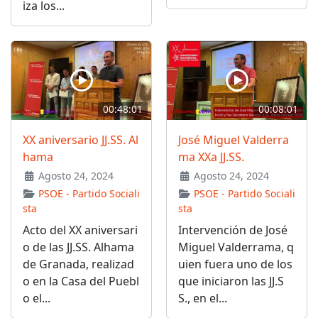
iza los...
00:48:01
00:08:01
XX aniversario JJ.SS. Al
José Miguel Valderra
hama
ma XXa JJ.SS.
Agosto 24, 2024
Agosto 24, 2024
PSOE - Partido Sociali
PSOE - Partido Sociali
sta
sta
Acto del XX aniversari
Intervención de José
o de las JJ.SS. Alhama
Miguel Valderrama, q
de Granada, realizad
uien fuera uno de los
o en la Casa del Puebl
que iniciaron las JJ.S
o el...
S., en el...