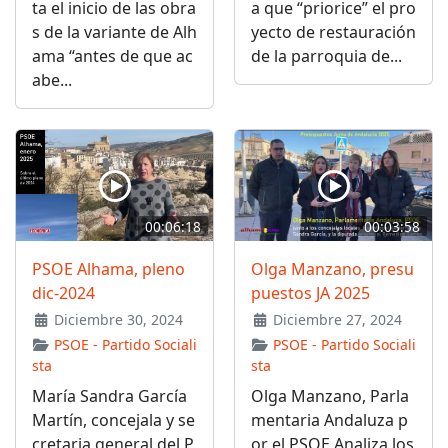
ta el inicio de las obra
a que “priorice” el pro
s de la variante de Alh
yecto de restauración
ama “antes de que ac
de la parroquia de...
abe...
00:06:18
00:03:58
PSOE Alhama, pleno
Olga Manzano, presu
dic-2024
puestos JA 2025
Diciembre 30, 2024
Diciembre 27, 2024
PSOE - Partido Sociali
PSOE - Partido Sociali
sta
sta
María Sandra García
Olga Manzano, Parla
Martín, concejala y se
mentaria Andaluza p
cretaria general del P
or el PSOE Analiza los