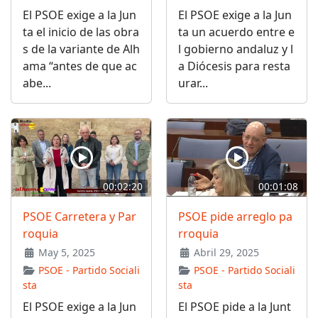
El PSOE exige a la Jun
El PSOE exige a la Jun
ta el inicio de las obra
ta un acuerdo entre e
s de la variante de Alh
l gobierno andaluz y l
ama “antes de que ac
a Diócesis para resta
abe...
urar...
00:02:20
00:01:08
PSOE Carretera y Par
PSOE pide arreglo pa
roquia
rroquia
May 5, 2025
Abril 29, 2025
PSOE - Partido Sociali
PSOE - Partido Sociali
sta
sta
El PSOE exige a la Jun
El PSOE pide a la Junt