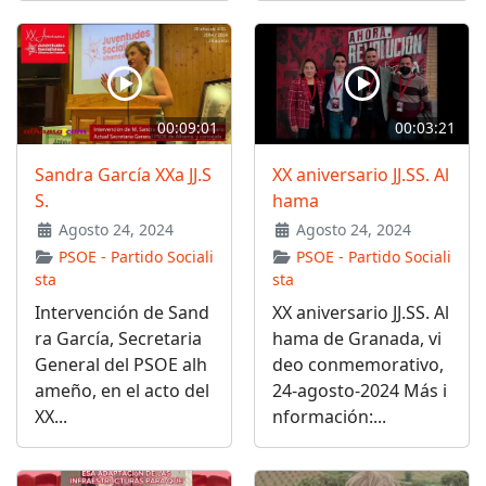
00:09:01
00:03:21
Sandra García XXa JJ.S
XX aniversario JJ.SS. Al
S.
hama
Agosto 24, 2024
Agosto 24, 2024
PSOE - Partido Sociali
PSOE - Partido Sociali
sta
sta
Intervención de Sand
XX aniversario JJ.SS. Al
ra García, Secretaria
hama de Granada, vi
General del PSOE alh
deo conmemorativo,
ameño, en el acto del
24-agosto-2024 Más i
XX...
nformación:...