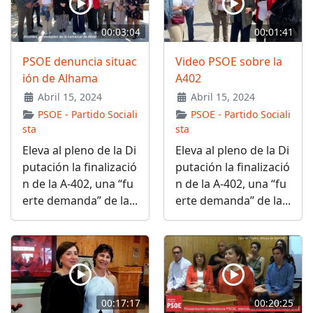
00:03:04
00:01:41
PSOE denuncia situac
Video PSOE sobre la
ión de Alhama
A402
Abril 15, 2024
Abril 15, 2024
PSOE - Partido Sociali
PSOE - Partido Sociali
sta
sta
Eleva al pleno de la Di
Eleva al pleno de la Di
putación la finalizació
putación la finalizació
n de la A-402, una “fu
n de la A-402, una “fu
erte demanda” de la...
erte demanda” de la...
00:17:17
00:20:25