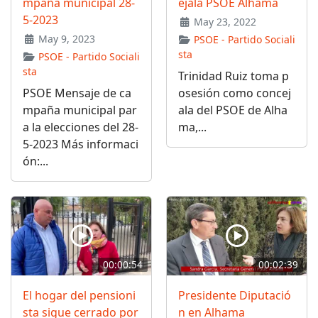
mpaña municipal 28-
ejala PSOE Alhama
5-2023
May 23, 2022
May 9, 2023
PSOE - Partido Sociali
sta
PSOE - Partido Sociali
sta
Trinidad Ruiz toma p
PSOE Mensaje de ca
osesión como concej
mpaña municipal par
ala del PSOE de Alha
a la elecciones del 28-
ma,...
5-2023 Más informaci
ón:...
00:00:54
00:02:39
El hogar del pensioni
Presidente Diputació
sta sigue cerrado por
n en Alhama