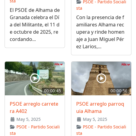
sta
PSOE - Partido Sociali
sta
El PSOE de Alhama de
Granada celebra el Dí
Con la presencia de f
a del Militante, el 11 d
amiliares Alhama rec
e octubre de 2025, re
upera y rinde homen
cordando...
aje a Juan Miguel Pér
ez Larios,...
00:00:45
00:00:56
PSOE arreglo carrete
PSOE arreglo parroq
ra A402
uia Alhama
May 5, 2025
May 5, 2025
PSOE - Partido Sociali
PSOE - Partido Sociali
sta
sta