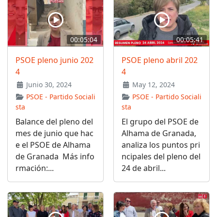
00:05:04
00:05:41
PSOE pleno junio 202
PSOE pleno abril 202
4
4
Junio 30, 2024
May 12, 2024
PSOE - Partido Sociali
PSOE - Partido Sociali
sta
sta
Balance del pleno del
El grupo del PSOE de
mes de junio que hac
Alhama de Granada,
e el PSOE de Alhama
analiza los puntos pri
de Granada Más info
ncipales del pleno del
rmación:...
24 de abril...