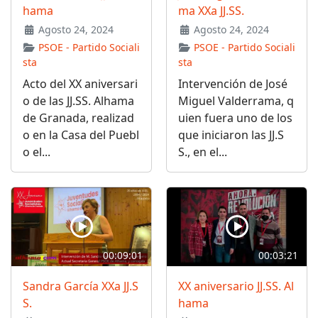
hama
ma XXa JJ.SS.
Agosto 24, 2024
Agosto 24, 2024
PSOE - Partido Sociali
PSOE - Partido Sociali
sta
sta
Acto del XX aniversari
Intervención de José
o de las JJ.SS. Alhama
Miguel Valderrama, q
de Granada, realizad
uien fuera uno de los
o en la Casa del Puebl
que iniciaron las JJ.S
o el...
S., en el...
00:09:01
00:03:21
Sandra García XXa JJ.S
XX aniversario JJ.SS. Al
S.
hama