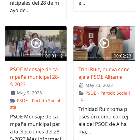
nicipales del 28 de m
e...
ayo de...
00:01:12
00:02:23
PSOE Mensaje de ca
Trini Ruiz, nueva conc
mpaña municipal 28-
ejala PSOE Alhama
5-2023
May 23, 2022
May 9, 2023
PSOE - Partido Sociali
sta
PSOE - Partido Sociali
sta
Trinidad Ruiz toma p
PSOE Mensaje de ca
osesión como concej
mpaña municipal par
ala del PSOE de Alha
a la elecciones del 28-
ma,...
5-2023 Más informaci