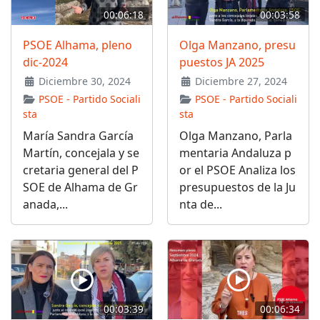
00:06:18
00:03:58
PSOE Alhama, pleno
Olga Manzano, presu
dic-2024
puestos JA 2025
Diciembre 30, 2024
Diciembre 27, 2024
PSOE - Partido Sociali
PSOE - Partido Sociali
sta
sta
María Sandra García
Olga Manzano, Parla
Martín, concejala y se
mentaria Andaluza p
cretaria general del P
or el PSOE Analiza los
SOE de Alhama de Gr
presupuestos de la Ju
anada,...
nta de...
00:03:39
00:06:34