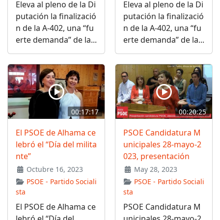
Eleva al pleno de la Di
Eleva al pleno de la Di
putación la finalizació
putación la finalizació
n de la A-402, una “fu
n de la A-402, una “fu
erte demanda” de la...
erte demanda” de la...
00:17:17
00:20:25
El PSOE de Alhama ce
PSOE Candidatura M
lebró el “Día del milita
unicipales 28-mayo-2
nte”
023, presentación
Octubre 16, 2023
May 28, 2023
PSOE - Partido Sociali
PSOE - Partido Sociali
sta
sta
El PSOE de Alhama ce
PSOE Candidatura M
lebró el “Día del...
unicipales 28-mayo-2