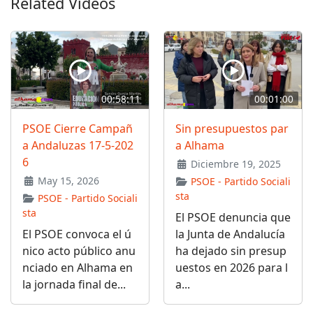
Related Videos
00:58:11
00:01:00
PSOE Cierre Campañ
Sin presupuestos par
a Andaluzas 17-5-202
a Alhama
6
Diciembre 19, 2025
May 15, 2026
PSOE - Partido Sociali
sta
PSOE - Partido Sociali
sta
El PSOE denuncia que
El PSOE convoca el ú
la Junta de Andalucía
nico acto público anu
ha dejado sin presup
nciado en Alhama en
uestos en 2026 para l
la jornada final de...
a...