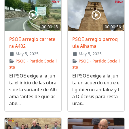
00:00:45
00:00:56
PSOE arreglo carrete
PSOE arreglo parroq
ra A402
uia Alhama
May 5, 2025
May 5, 2025
PSOE - Partido Sociali
PSOE - Partido Sociali
sta
sta
El PSOE exige a la Jun
El PSOE exige a la Jun
ta el inicio de las obra
ta un acuerdo entre e
s de la variante de Alh
l gobierno andaluz y l
ama “antes de que ac
a Diócesis para resta
abe...
urar...