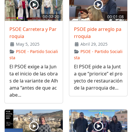
00:02:20
00:01:08
PSOE Carretera y Par
PSOE pide arreglo pa
roquia
rroquia
May 5, 2025
Abril 29, 2025
PSOE - Partido Sociali
PSOE - Partido Sociali
sta
sta
El PSOE exige a la Jun
El PSOE pide a la Junt
ta el inicio de las obra
a que “priorice” el pro
s de la variante de Alh
yecto de restauración
ama “antes de que ac
de la parroquia de...
abe...