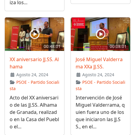
iza los...
00:48:01
00:08:01
XX aniversario JJ.SS. Al
José Miguel Valderra
hama
ma XXa JJ.SS.
Agosto 24, 2024
Agosto 24, 2024
PSOE - Partido Sociali
PSOE - Partido Sociali
sta
sta
Acto del XX aniversari
Intervención de José
o de las JJ.SS. Alhama
Miguel Valderrama, q
de Granada, realizad
uien fuera uno de los
o en la Casa del Puebl
que iniciaron las JJ.S
o el...
S., en el...