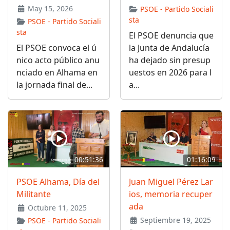
May 15, 2026
PSOE - Partido Sociali
sta
PSOE - Partido Sociali
sta
El PSOE denuncia que
El PSOE convoca el ú
la Junta de Andalucía
nico acto público anu
ha dejado sin presup
nciado en Alhama en
uestos en 2026 para l
la jornada final de...
a...
00:51:36
01:16:09
PSOE Alhama, Día del
Juan Miguel Pérez Lar
Militante
ios, memoria recuper
ada
Octubre 11, 2025
Septiembre 19, 2025
PSOE - Partido Sociali