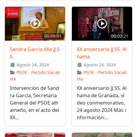
00:09:01
00:03:21
Sandra García XXa JJ.S
XX aniversario JJ.SS. Al
S.
hama
Agosto 24, 2024
Agosto 24, 2024
PSOE - Partido Sociali
PSOE - Partido Sociali
sta
sta
Intervención de Sand
XX aniversario JJ.SS. Al
ra García, Secretaria
hama de Granada, vi
General del PSOE alh
deo conmemorativo,
ameño, en el acto del
24-agosto-2024 Más i
XX...
nformación:...