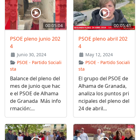
00:05:04
00:05:41
PSOE pleno junio 202
PSOE pleno abril 202
4
4
Junio 30, 2024
May 12, 2024
PSOE - Partido Sociali
PSOE - Partido Sociali
sta
sta
Balance del pleno del
El grupo del PSOE de
mes de junio que hac
Alhama de Granada,
e el PSOE de Alhama
analiza los puntos pri
de Granada Más info
ncipales del pleno del
rmación:...
24 de abril...