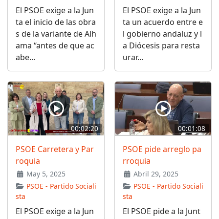
El PSOE exige a la Jun
El PSOE exige a la Jun
ta el inicio de las obra
ta un acuerdo entre e
s de la variante de Alh
l gobierno andaluz y l
ama “antes de que ac
a Diócesis para resta
abe...
urar...
00:02:20
00:01:08
PSOE Carretera y Par
PSOE pide arreglo pa
roquia
rroquia
May 5, 2025
Abril 29, 2025
PSOE - Partido Sociali
PSOE - Partido Sociali
sta
sta
El PSOE exige a la Jun
El PSOE pide a la Junt