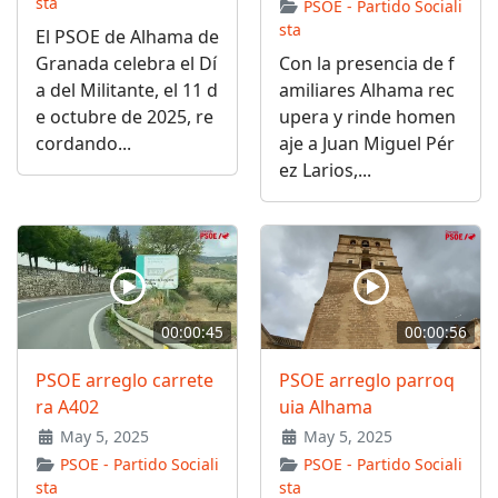
sta
PSOE - Partido Sociali
sta
El PSOE de Alhama de
Granada celebra el Dí
Con la presencia de f
a del Militante, el 11 d
amiliares Alhama rec
e octubre de 2025, re
upera y rinde homen
cordando...
aje a Juan Miguel Pér
ez Larios,...
00:00:45
00:00:56
PSOE arreglo carrete
PSOE arreglo parroq
ra A402
uia Alhama
May 5, 2025
May 5, 2025
PSOE - Partido Sociali
PSOE - Partido Sociali
sta
sta