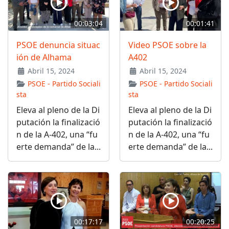
00:03:04
00:01:41
PSOE denuncia situac
Video PSOE sobre la
ión de Alhama
A402
Abril 15, 2024
Abril 15, 2024
PSOE - Partido Sociali
PSOE - Partido Sociali
sta
sta
Eleva al pleno de la Di
Eleva al pleno de la Di
putación la finalizació
putación la finalizació
n de la A-402, una “fu
n de la A-402, una “fu
erte demanda” de la...
erte demanda” de la...
00:17:17
00:20:25