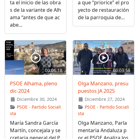
ta el inicio de las obra
a que “priorice” el pro
s de la variante de Alh
yecto de restauración
ama “antes de que ac
de la parroquia de...
abe...
00:06:18
00:03:58
PSOE Alhama, pleno
Olga Manzano, presu
dic-2024
puestos JA 2025
Diciembre 30, 2024
Diciembre 27, 2024
PSOE - Partido Sociali
PSOE - Partido Sociali
sta
sta
María Sandra García
Olga Manzano, Parla
Martín, concejala y se
mentaria Andaluza p
cretaria general del P
or el PSOE Analiza los