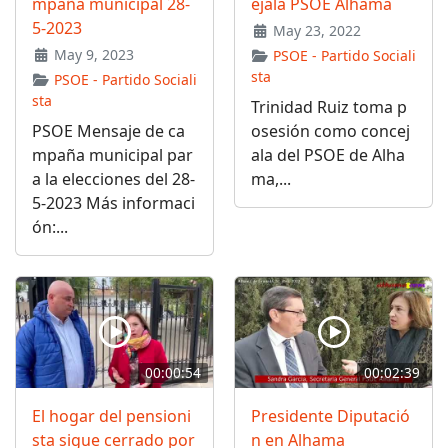
mpaña municipal 28-
ejala PSOE Alhama
5-2023
May 23, 2022
May 9, 2023
PSOE - Partido Sociali
sta
PSOE - Partido Sociali
sta
Trinidad Ruiz toma p
PSOE Mensaje de ca
osesión como concej
mpaña municipal par
ala del PSOE de Alha
a la elecciones del 28-
ma,...
5-2023 Más informaci
ón:...
00:00:54
00:02:39
El hogar del pensioni
Presidente Diputació
sta sigue cerrado por
n en Alhama