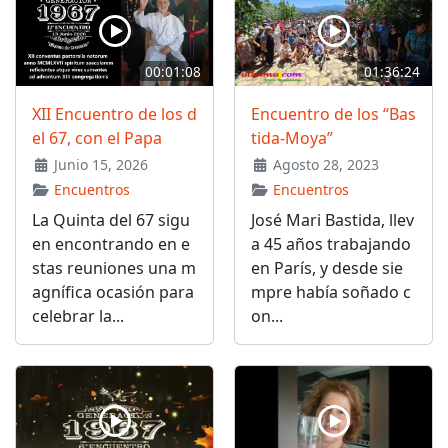
00:01:08
01:36:24
XII Encuentro de los d
Encuentro de los “Bas
el 67, con el Papa
tida-Moya”
Junio 15, 2026
Agosto 28, 2023
Encuentros
Encuentros
La Quinta del 67 sigu
José Mari Bastida, llev
en encontrando en e
a 45 años trabajando
stas reuniones una m
en París, y desde sie
agnífica ocasión para
mpre había soñado c
celebrar la...
on...