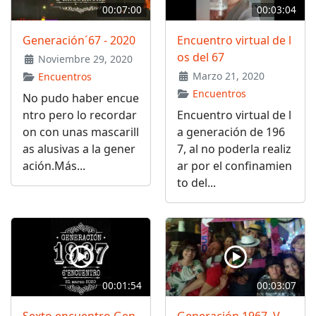
00:07:00
00:03:04
Generación´67 - 2020
Encuentro virtual de l
os del 67
Noviembre 29, 2020
Marzo 21, 2020
Encuentros
Encuentros
No pudo haber encue
ntro pero lo recordar
Encuentro virtual de l
on con unas mascarill
a generación de 196
as alusivas a la gener
7, al no poderla realiz
ación.Más...
ar por el confinamien
to del...
00:01:54
00:03:07
Sexto encuentro Gen
Generación 1967, V