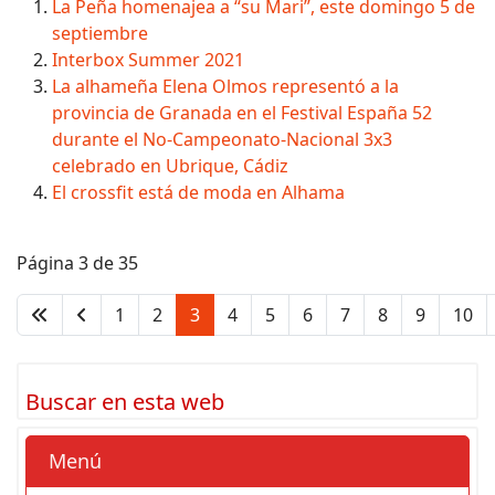
La Peña homenajea a “su Mari”, este domingo 5 de
septiembre
Interbox Summer 2021
La alhameña Elena Olmos representó a la
provincia de Granada en el Festival España 52
durante el No-Campeonato-Nacional 3x3
celebrado en Ubrique, Cádiz
El crossfit está de moda en Alhama
Página 3 de 35
1
2
3
4
5
6
7
8
9
10
Buscar en esta web
Menú