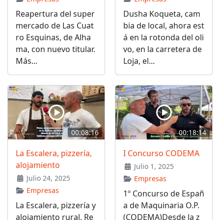
Reapertura del super
Dusha Koqueta, cam
mercado de Las Cuat
bia de local, ahora est
ro Esquinas, de Alha
á en la rotonda del oli
ma, con nuevo titular.
vo, en la carretera de
Más...
Loja, el...
00:08:16
00:18:14
La Escalera, pizzería,
I Concurso CODEMA
alojamiento
Julio 1, 2025
Julio 24, 2025
Empresas
Empresas
1º Concurso de Españ
La Escalera, pizzería y
a de Maquinaria O.P.
alojamiento rural. Re
(CODEMA)Desde la z