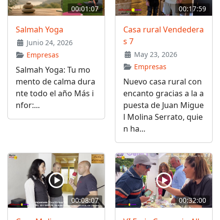
00:01:07
00:17:59
Salmah Yoga
Casa rural Vendedera
s 7
Junio 24, 2026
May 23, 2026
Empresas
Empresas
Salmah Yoga: Tu mo
mento de calma dura
Nuevo casa rural con
nte todo el año Más i
encanto gracias a la a
nfor:...
puesta de Juan Migue
l Molina Serrato, quie
n ha...
00:08:07
00:32:00