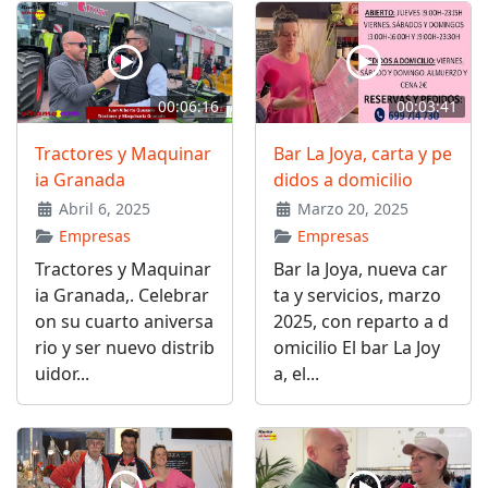
00:06:16
00:03:41
Tractores y Maquinar
Bar La Joya, carta y pe
ia Granada
didos a domicilio
Abril 6, 2025
Marzo 20, 2025
Empresas
Empresas
Tractores y Maquinar
Bar la Joya, nueva car
ia Granada,. Celebrar
ta y servicios, marzo
on su cuarto aniversa
2025, con reparto a d
rio y ser nuevo distrib
omicilio El bar La Joy
uidor...
a, el...