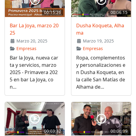
00:15:26
00:06:15
Bar La Joya, marzo 20
Dusha Koqueta, Alha
25
ma
Marzo 20, 2025
Marzo 19, 2025
Empresas
Empresas
Bar la Joya, nueva car
Ropa, complementos
ta y servicios, marzo
y personalizaciones e
2025 - Primavera 202
n Dusha Koqueta, en
5 en bar La Joya, co
la calle San Matías de
n...
Alhama de...
00:03:32
00:06:09