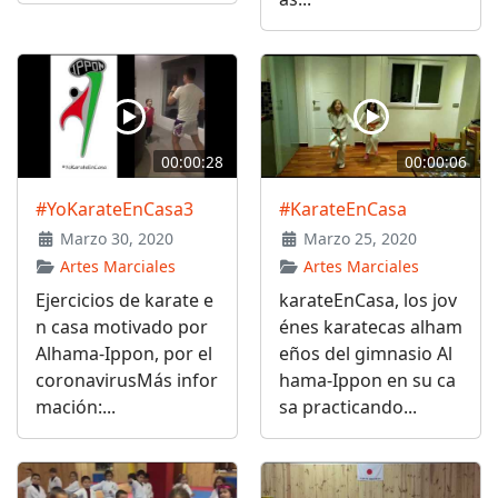
00:00:28
00:00:06
#YoKarateEnCasa3
#KarateEnCasa
Marzo 30, 2020
Marzo 25, 2020
Artes Marciales
Artes Marciales
Ejercicios de karate e
karateEnCasa, los jov
n casa motivado por
énes karatecas alham
Alhama-Ippon, por el
eños del gimnasio Al
coronavirusMás infor
hama-Ippon en su ca
mación:...
sa practicando...