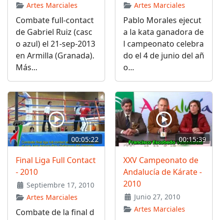
Artes Marciales
Artes Marciales
Combate full-contact
Pablo Morales ejecut
de Gabriel Ruiz (casc
a la kata ganadora de
o azul) el 21-sep-2013
l campeonato celebra
en Armilla (Granada).
do el 4 de junio del añ
Más...
o...
00:05:22
00:15:39
Final Liga Full Contact
XXV Campeonato de
- 2010
Andalucía de Kárate -
2010
Septiembre 17, 2010
Junio 27, 2010
Artes Marciales
Artes Marciales
Combate de la final d