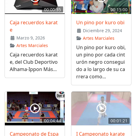
00:00:35
00:15:00
Caja recuerdos karat
Un pino por kuro obi
e
Diciembre 29, 2024
Marzo 9, 2026
Artes Marciales
Artes Marciales
Un pino por kuro obi,
Caja recuerdos karat
un pino por cada cint
e, del Club Deportivo
urón negro consegui
Alhama-Ippon Más...
do a lo largo de su ca
rrera como...
00:04:44
00:01:21
Campeonato de Espa
I Campeonato karate