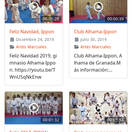
00:01:26
00:00:39
Feliz Navidad, Ippon
Club Alhama-Ippon
Diciembre 24, 2019
Julio 30, 2019
Artes Marciales
Artes Marciales
Feliz Navidad 2019, gi
Club Alhama-Ippon, A
mnasio Alhama-Ippo
lhama de Granada.M
n. https://youtu.be/T
ás información:...
WnU5qNkEnw
00:01:32
00:03:54