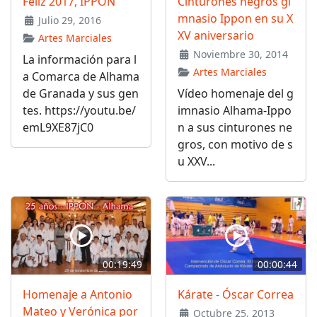
Feliz 2017, IPPON
Cinturones negros gi
mnasio Ippon en su X
Julio 29, 2016
XV aniversario
Artes Marciales
Noviembre 30, 2014
La información para l
Artes Marciales
a Comarca de Alhama
de Granada y sus gen
Vídeo homenaje del g
tes. https://youtu.be/
imnasio Alhama-Ippo
emL9XE87jC0
n a sus cinturones ne
gros, con motivo de s
u XXV...
00:19:49
00:00:44
Homenaje a Antonio
Kárate - Óscar Correa
Mateo y Verónica por
Octubre 25, 2013