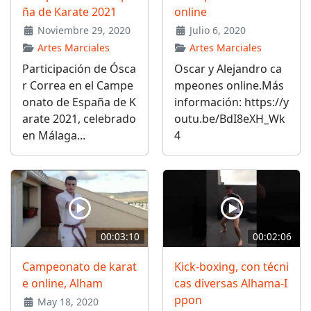
ña de Karate 2021
online
Noviembre 29, 2020
Julio 6, 2020
Artes Marciales
Artes Marciales
Participación de Ósca
Oscar y Alejandro ca
r Correa en el Campe
mpeones online.Más
onato de España de K
información: https://y
arate 2021, celebrado
outu.be/BdI8eXH_Wk
en Málaga...
4
00:03:10
00:02:06
Campeonato de karat
Kick-boxing, con técni
e online, Alham
cas diversas Alhama-I
ppon
May 18, 2020