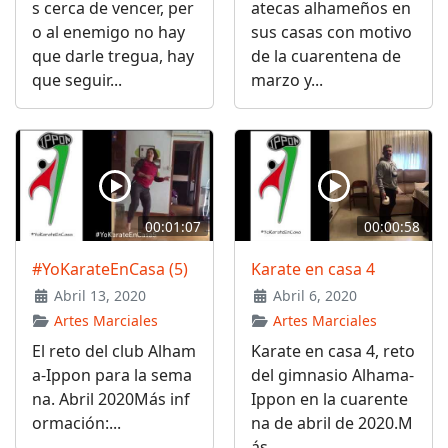
s cerca de vencer, per
atecas alhameños en
o al enemigo no hay
sus casas con motivo
que darle tregua, hay
de la cuarentena de
que seguir...
marzo y...
00:01:07
00:00:58
#YoKarateEnCasa (5)
Karate en casa 4
Abril 13, 2020
Abril 6, 2020
Artes Marciales
Artes Marciales
El reto del club Alham
Karate en casa 4, reto
a-Ippon para la sema
del gimnasio Alhama-
na. Abril 2020Más inf
Ippon en la cuarente
ormación:...
na de abril de 2020.M
ás...