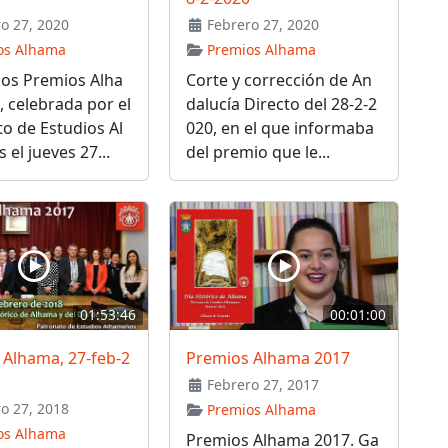
o 27, 2020
Febrero 27, 2020
os Alhama
Premios Alhama
los Premios Alha
Corte y corrección de An
 celebrada por el
dalucía Directo del 28-2-2
o de Estudios Al
020, en el que informaba
el jueves 27...
del premio que le...
01:53:46
00:01:00
 Alhama, 27-feb-2
Premios Alhama 2017
Febrero 27, 2017
o 27, 2018
Premios Alhama
os Alhama
Premios Alhama 2017. Ga