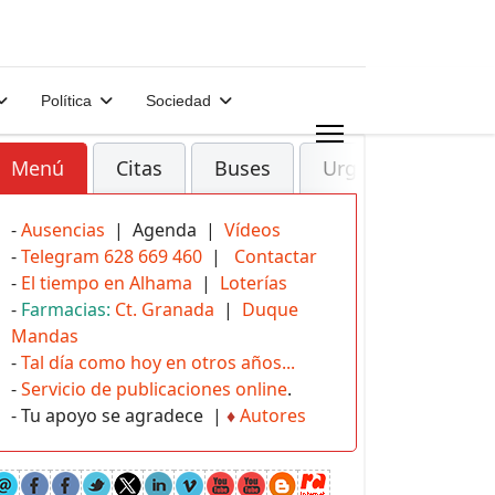
Política
Sociedad
Menú
Citas
Buses
Urgencias
-
Ausencias
| Agenda |
Vídeos
-
Telegram 628 669 460
|
Contactar
-
El tiempo en Alhama
|
Loterías
-
Farmacias:
Ct. Granada
|
Duque
Mandas
-
Tal día como hoy en otros años...
-
Servicio de publicaciones online
.
- Tu apoyo se agradece |
♦
Autores