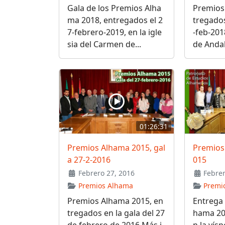
Gala de los Premios Alha
Premios
ma 2018, entregados el 2
tregados
7-febrero-2019, en la igle
-feb-201
sia del Carmen de...
de Andal
01:26:31
Premios Alhama 2015, gal
Premios
a 27-2-2016
015
Febrero 27, 2016
Febrer
Premios Alhama
Premi
Premios Alhama 2015, en
Entrega 
tregados en la gala del 27
hama 20
de febrero de 2016.Más i
n la vís