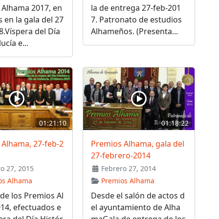
 Alhama 2017, en
la de entrega 27-feb-201
 en la gala del 27
7. Patronato de estudios
8.Víspera del Día
Alhameños. (Presenta...
ucía e...
01:21:10
01:18:22
 Alhama, 27-feb-2
Premios Alhama, gala del
27-febrero-2014
o 27, 2015
Febrero 27, 2014
os Alhama
Premios Alhama
de los Premios Al
Desde el salón de actos d
14, efectuados e
el ayuntamiento de Alha
pera del Día Histór
maGala de entrega de los