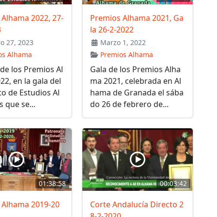
 Alhama 2022, 27-
Premios Alhama 2021, Ga
3
la 26-2-2022
o 27, 2023
Marzo 1, 2022
os Alhama
Premios Alhama
de los Premios Al
Gala de los Premios Alha
2, en la gala del
ma 2021, celebrada en Al
o de Estudios Al
hama de Granada el sába
 que se...
do 26 de febrero de...
01:38:58
00:03:42
 Alhama 2019-20
Corte Andalucía Directo 2
8-2-2020