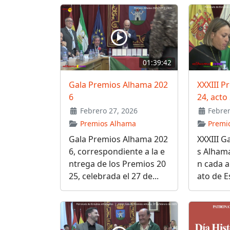
01:39:42
Gala Premios Alhama 202
XXXIII P
6
24, acto
Febrero 27, 2026
Febrer
Premios Alhama
Premi
Gala Premios Alhama 202
XXXIII G
6, correspondiente a la e
s Alham
ntrega de los Premios 20
n cada a
25, celebrada el 27 de...
ato de E