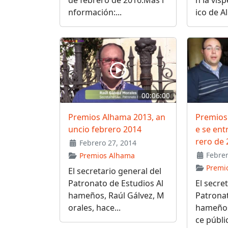
nformación:...
ico de A
00:06:00
Premios Alhama 2013, an
Premios
uncio febrero 2014
e se ent
rero de 
Febrero 27, 2014
Febrer
Premios Alhama
Premi
El secretario general del
Patronato de Estudios Al
El secre
hameños, Raúl Gálvez, M
Patronat
orales, hace...
hameños
ce públic