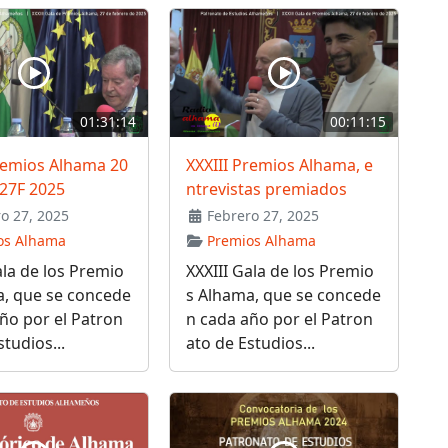
01:31:14
00:11:15
remios Alhama 20
XXXIII Premios Alhama, e
 27F 2025
ntrevistas premiados
o 27, 2025
Febrero 27, 2025
os Alhama
Premios Alhama
ala de los Premio
XXXIII Gala de los Premio
a, que se concede
s Alhama, que se concede
ño por el Patron
n cada año por el Patron
studios...
ato de Estudios...