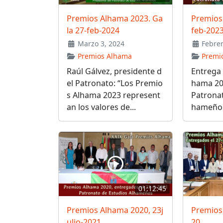
Premios Alhama 2023. Ga
Premios
la 27-feb-2024
feb-202
Marzo 3, 2024
Febrer
Premios Alhama
Premi
Raúl Gálvez, presidente d
Entrega 
el Patronato: “Los Premio
hama 202
s Alhama 2023 represent
Patronat
an los valores de...
hameños
01:12:45
Premios Alhama 2020, 23j
Premios
ulio-2021
20