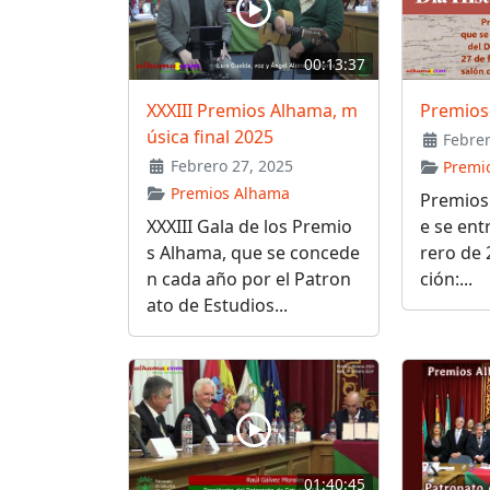
00:13:37
XXXIII Premios Alhama, m
Premios
úsica final 2025
Febrer
Febrero 27, 2025
Premi
Premios Alhama
Premios
XXXIII Gala de los Premio
e se ent
s Alhama, que se concede
rero de
n cada año por el Patron
ción:...
ato de Estudios...
01:40:45