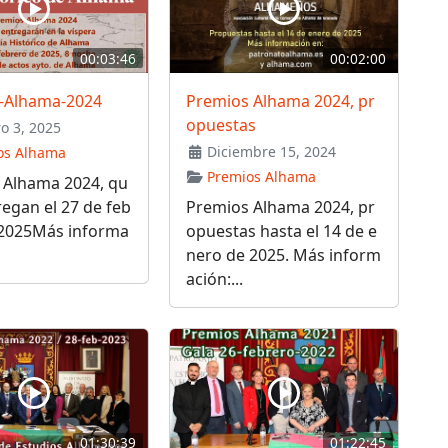
00:03:46
00:02:00
-Alhama-2024
Premios Alhama 2024, pr
opuestas
o 3, 2025
Diciembre 15, 2024
os Alhama
Premios Alhama
 Alhama 2024, qu
regan el 27 de feb
Premios Alhama 2024, pr
 2025Más informa
opuestas hasta el 14 de e
nero de 2025. Más inform
ación:...
01:30:39
01:22:45