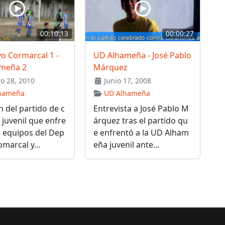
00:10:13
00:00:27
o Cormarcal 1 -
UD Alhameña - José Pablo
meña 2
Márquez
o 28, 2010
Junio 17, 2008
hameña
UD Alhameña
 del partido de c
Entrevista a José Pablo M
 juvenil que enfre
árquez tras el partido qu
s equipos del Dep
e enfrentó a la UD Alham
omarcal y...
eña juvenil ante...