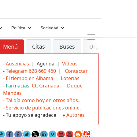
Política
Sociedad
Menú
Citas
Buses
Urgencias
-
Ausencias
| Agenda |
Vídeos
-
Telegram 628 669 460
|
Contactar
-
El tiempo en Alhama
|
Loterías
-
Farmacias:
Ct. Granada
|
Duque
Mandas
-
Tal día como hoy en otros años...
-
Servicio de publicaciones online
.
- Tu apoyo se agradece |
♦
Autores