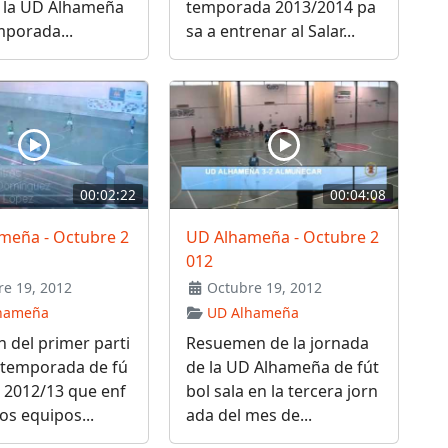
e la UD Alhameña
temporada 2013/2014 pa
mporada...
sa a entrenar al Salar...
00:02:22
00:04:08
meña - Octubre 2
UD Alhameña - Octubre 2
012
e 19, 2012
Octubre 19, 2012
hameña
UD Alhameña
 del primer parti
Resuemen de la jornada
 temporada de fú
de la UD Alhameña de fút
a 2012/13 que enf
bol sala en la tercera jorn
los equipos...
ada del mes de...