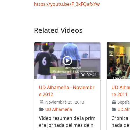
https://youtu.be/F_3xFQafxYw
Related Videos
00:02:41
UD Alhameña - Noviembr
UD Alha
e 2012
re 2011
Noviembre 25, 2013
Septie
UD Alhameña
UD Al
Vídeo resumen de la prim
Crónica 
era jornada del mes de n
nada de 