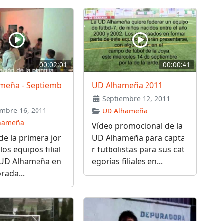
00:02:01
00:00:41
meña - Septiemb
UD Alhameña 2011
Septiembre 12, 2011
mbre 16, 2011
UD Alhameña
hameña
Vídeo promocional de la
de la primera jor
UD Alhameña para capta
los equipos filial
r futbolistas para sus cat
a UD Alhameña en
egorías filiales en...
rada...