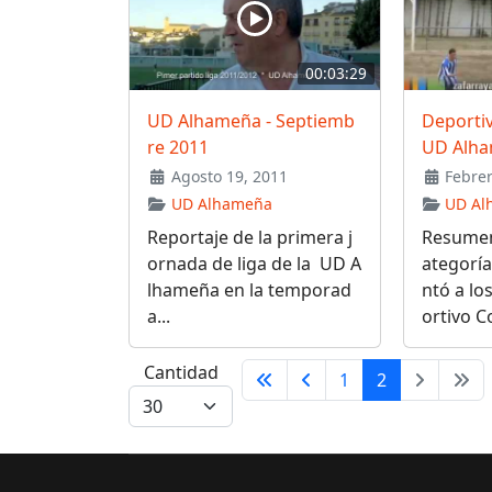
00:03:29
UD Alhameña - Septiemb
Deportiv
re 2011
UD Alha
Agosto 19, 2011
Febrer
UD Alhameña
UD Al
Reportaje de la primera j
Resumen
ornada de liga de la UD A
ategoría
lhameña en la temporad
ntó a lo
a...
ortivo C
Cantidad
1
2