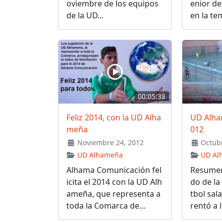
oviembre de los equipos
enior d
de la UD...
en la te
00:05:38
Feliz 2014, con la UD Alha
UD Alha
meña
012
Noviembre 24, 2012
Octubr
UD Alhameña
UD Al
Alhama Comunicación fel
Resumen
icita el 2014 con la UD Alh
do de la
ameña, que representa a
tbol sal
toda la Comarca de...
rentó a 