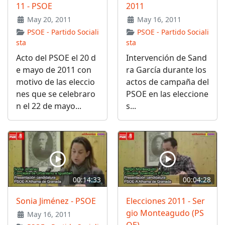
11 - PSOE
2011
May 20, 2011
May 16, 2011
PSOE - Partido Sociali
PSOE - Partido Sociali
sta
sta
Acto del PSOE el 20 d
Intervención de Sand
e mayo de 2011 con
ra García durante los
motivo de las eleccio
actos de campaña del
nes que se celebraro
PSOE en las eleccione
n el 22 de mayo...
s...
00:14:33
00:04:28
Sonia Jiménez - PSOE
Elecciones 2011 - Ser
gio Monteagudo (PS
May 16, 2011