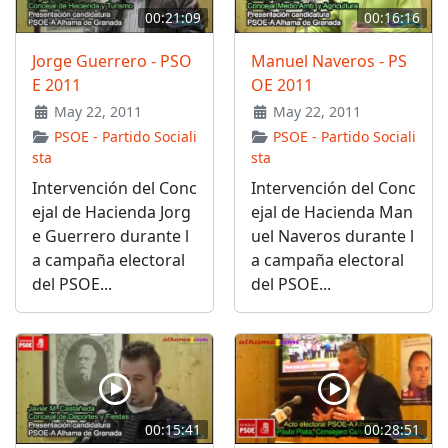
00:21:09
00:16:16
Jorge Guerrero - PSO
Manuel Naveros - PS
E 2011
OE 2011
May 22, 2011
May 22, 2011
PSOE - Partido Sociali
PSOE - Partido Sociali
sta
sta
Intervención del Conc
Intervención del Conc
ejal de Hacienda Jorg
ejal de Hacienda Man
e Guerrero durante l
uel Naveros durante l
a campaña electoral
a campaña electoral
del PSOE...
del PSOE...
00:15:41
00:28:51