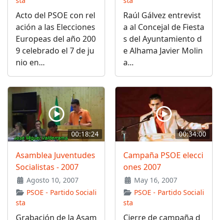
sta
sta
Acto del PSOE con rel
Raúl Gálvez entrevist
ación a las Elecciones
a al Concejal de Fiesta
Europeas del año 200
s del Ayuntamiento d
9 celebrado el 7 de ju
e Alhama Javier Molin
nio en...
a...
00:18:24
00:34:00
Asamblea Juventudes
Campaña PSOE elecci
Socialistas - 2007
ones 2007
Agosto 10, 2007
May 16, 2007
PSOE - Partido Sociali
PSOE - Partido Sociali
sta
sta
Grabación de la Asam
Cierre de campaña d