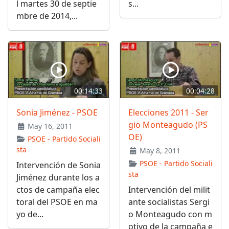
l martes 30 de septie
s...
mbre de 2014,...
00:14:33
00:04:28
Sonia Jiménez - PSOE
Elecciones 2011 - Ser
gio Monteagudo (PS
May 16, 2011
OE)
PSOE - Partido Sociali
sta
May 8, 2011
PSOE - Partido Sociali
Intervención de Sonia
sta
Jiménez durante los a
ctos de campaña elec
Intervención del milit
toral del PSOE en ma
ante socialistas Sergi
yo de...
o Monteagudo con m
otivo de la campaña e