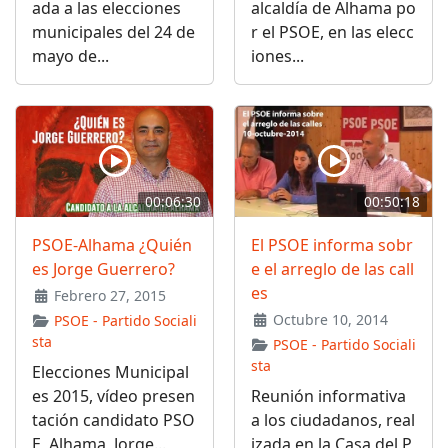
ada a las elecciones
alcaldía de Alhama po
municipales del 24 de
r el PSOE, en las elecc
mayo de...
iones...
00:06:30
00:50:18
PSOE-Alhama ¿Quién
El PSOE informa sobr
es Jorge Guerrero?
e el arreglo de las call
es
Febrero 27, 2015
Octubre 10, 2014
PSOE - Partido Sociali
sta
PSOE - Partido Sociali
sta
Elecciones Municipal
es 2015, vídeo presen
Reunión informativa
tación candidato PSO
a los ciudadanos, real
E, Alhama, Jorge...
izada en la Casa del P