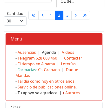
OE de...
Cantidad
1
2
3
Menú
-
Ausencias
| Agenda |
Vídeos
-
Telegram 628 669 460
|
Contactar
-
El tiempo en Alhama
|
Loterías
-
Farmacias:
Ct. Granada
|
Duque
Mandas
-
Tal día como hoy en otros años...
-
Servicio de publicaciones online
.
- Tu apoyo se agradece |
♦
Autores
Citas